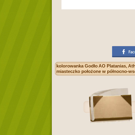
kolorowanka Godło AO Platanias, Athl
miasteczko położone w północno-wsch