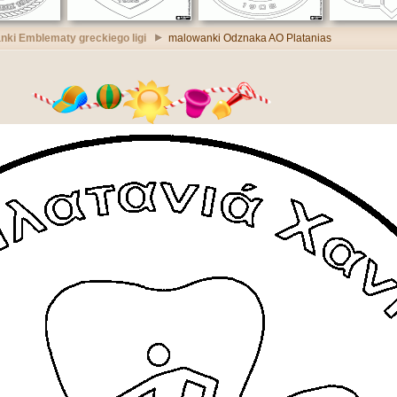
ki Emblematy greckiego ligi
malowanki Odznaka AO Platanias