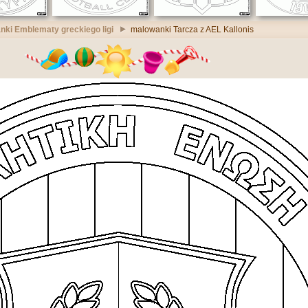
ki Emblematy greckiego ligi
malowanki Tarcza z AEL Kallonis