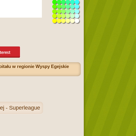
pitału w regionie Wyspy Egejskie
nej - Superleague