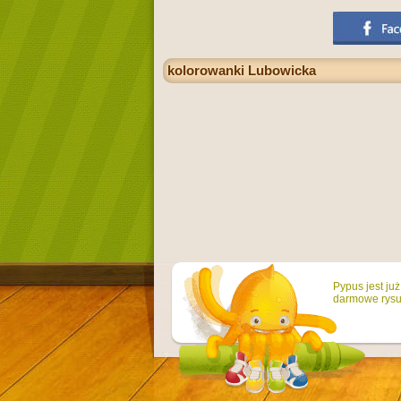
kolorowanki Lubowicka
Pypus jest ju
darmowe rysun