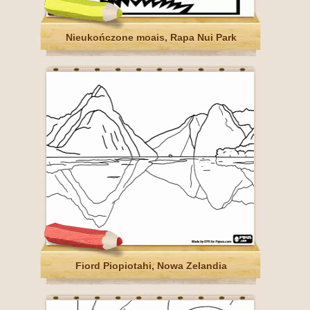
Nieukończone moais, Rapa Nui Park
Fiord Piopiotahi, Nowa Zelandia