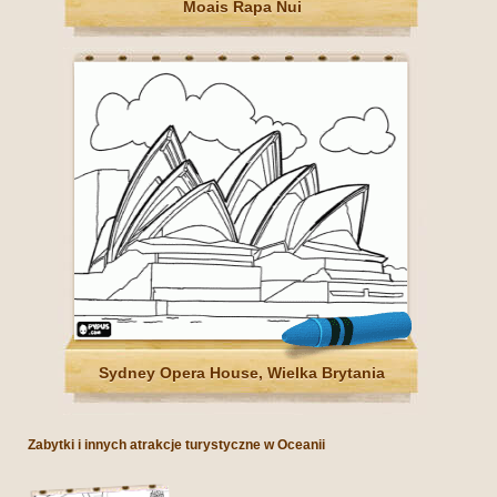
Moais Rapa Nui
Sydney Opera House, Wielka Brytania
Zabytki i innych atrakcje turystyczne w Oceanii