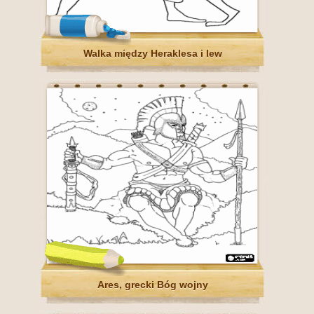
Walka między Heraklesa i lew
Ares, grecki Bóg wojny