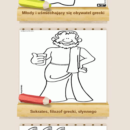
Młody i uśmiechający się obywatel grecki
Sokrates, filozof grecki, słynnego