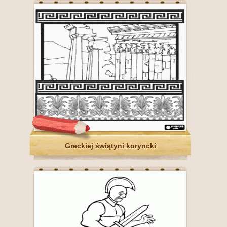
Greckiej świątyni koryncki