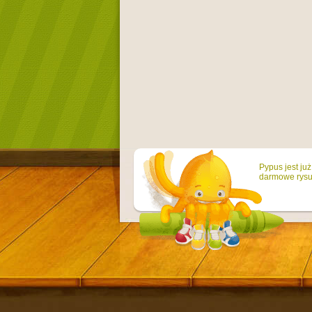
Pypus jest ju
darmowe rysun