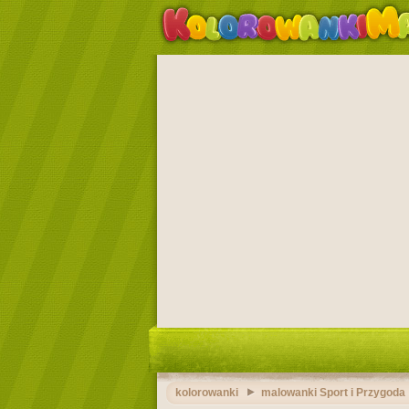
kolorowanki
malowanki Sport i Przygoda