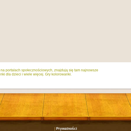
ż na portalach społecznościowych, znajdują się tam najnowsze
ki dla dzieci i wiele więcej. Gry kolorowanki.
|
Prywatności