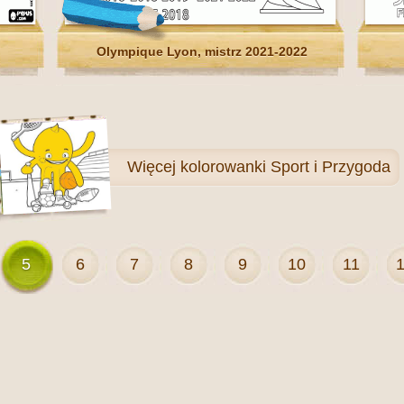
Olympique Lyon, mistrz 2021-2022
Więcej
kolorowanki Sport i Przygoda
5
6
7
8
9
10
11