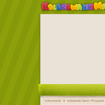
kolorowanki
malowanki Sport i Przygoda