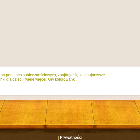
ż na portalach społecznościowych, znajdują się tam najnowsze
ki dla dzieci i wiele więcej. Gry kolorowanki.
|
Prywatności