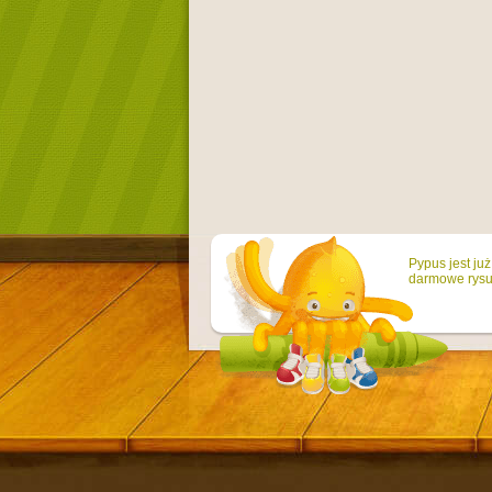
Pypus jest ju
darmowe rysun