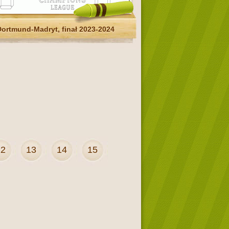
Dortmund-Madryt, finał 2023-2024
12
13
14
15