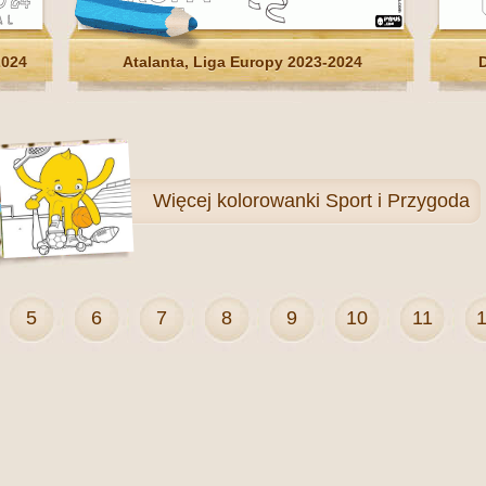
2024
Atalanta, Liga Europy 2023-2024
Więcej
kolorowanki Sport i Przygoda
5
6
7
8
9
10
11