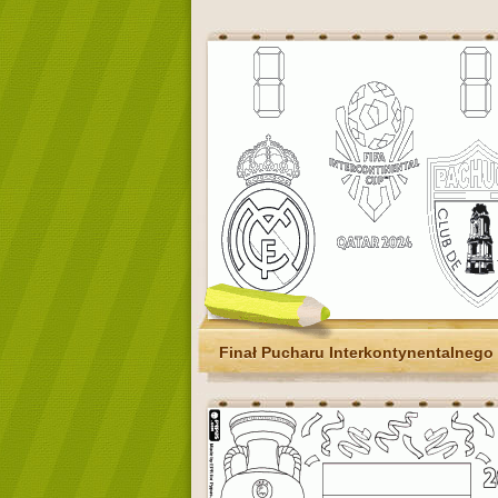
Finał Pucharu Interkontynentalnego