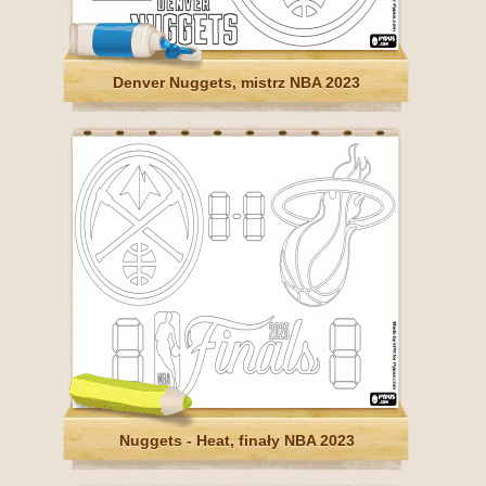
Denver Nuggets, mistrz NBA 2023
Nuggets - Heat, finały NBA 2023