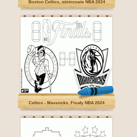
Boston Celtics, mistrzowie NBA 2024
Celtics - Mavericks, Finały NBA 2024