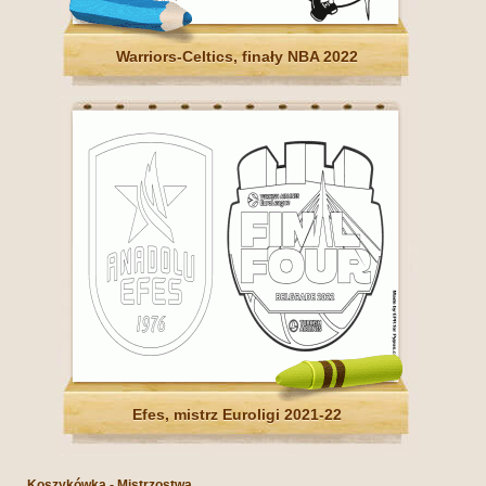
Warriors-Celtics, finały NBA 2022
Efes, mistrz Euroligi 2021-22
Koszykówka - Mistrzostwa