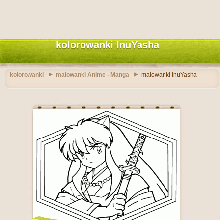
kolorowanki InuYasha
kolorowanki
malowanki Anime - Manga
malowanki InuYasha