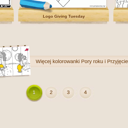
Logo Giving Tuesday
Więcej
kolorowanki Pory roku i Przyjęcie
1
2
3
4