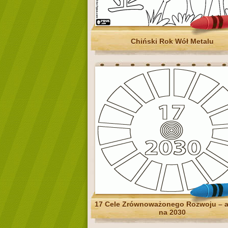
Chiński Rok Wół Metalu
17 Cele Zrównoważonego Rozwoju – 
na 2030