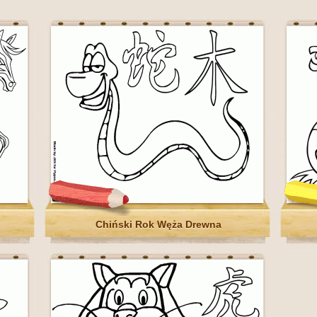
Chiński Rok Węża Drewna