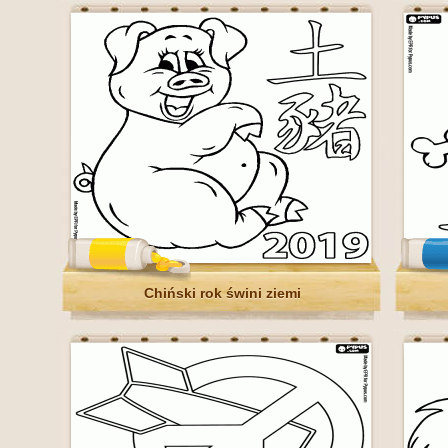
Chiński rok świni ziemi