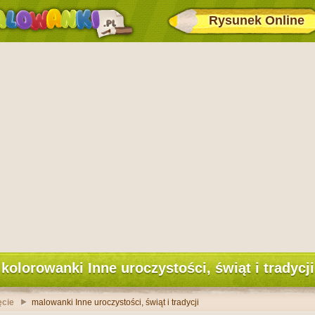
Rysunek Online
kolorowanki Inne uroczystości, świąt i tradycji
ęcie
malowanki Inne uroczystości, świąt i tradycji