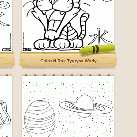
Chiński Rok Tygrysa Wody