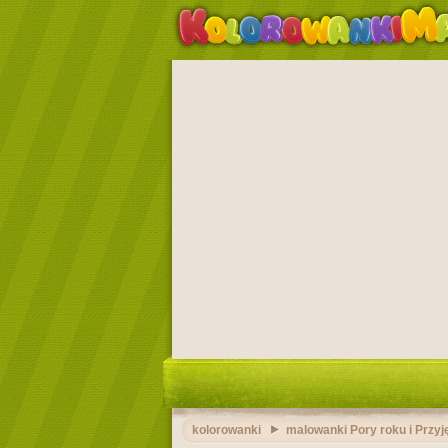
kolorowanki
malowanki Pory roku i Przyj