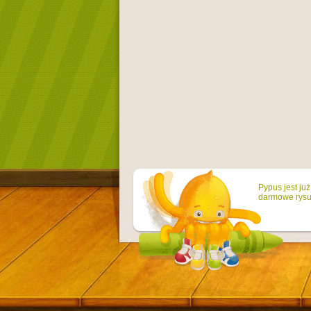
Pypus jest ju
darmowe rysun