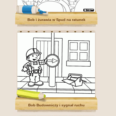
Bob i żurawia w Spud na ratunek
Bob Budowniczy i sygnał ruchu