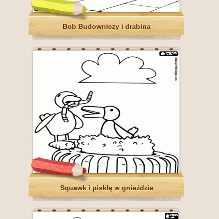
Bob Budowniczy i drabina
Squawk i pisklę w gnieździe