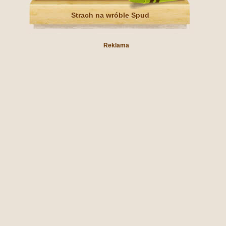
Strach na wróble Spud
Reklama