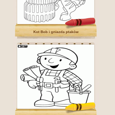
Kot Bob i gniazda ptaków