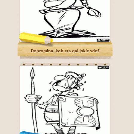
Dobromina, kobieta galijskie wieś