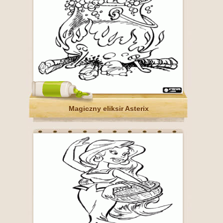
Magiczny eliksir Asterix