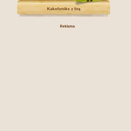
Kakofoniks z lirą
Reklama