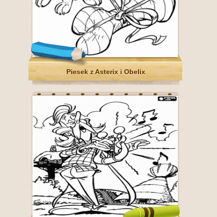
Piesek z Asterix i Obelix