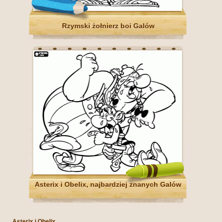
Rzymski żołnierz boi Galów
Asterix i Obelix, najbardziej znanych Galów
Asterix i Obelix