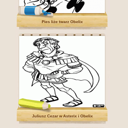
Pies liże twarz Obelix
Juliusz Cezar w Asterix i Obelix