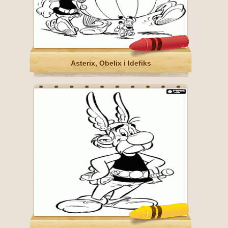
Asterix, Obelix i Idefiks