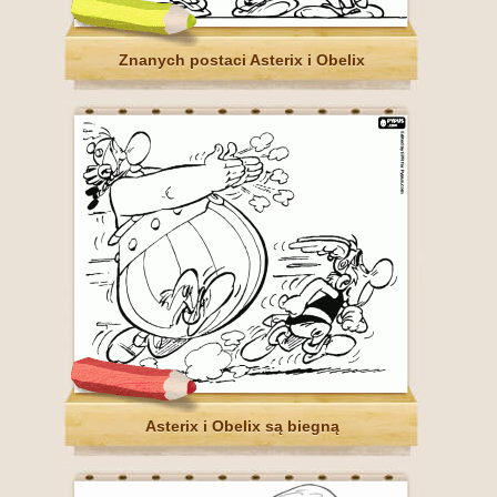
Znanych postaci Asterix i Obelix
Asterix i Obelix są biegną