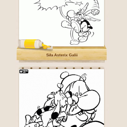
Siła Asterix Galii