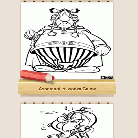
Asparanoiks, wodza Galów