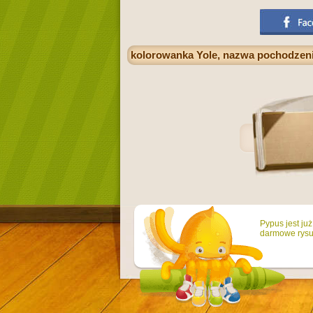
kolorowanka Yole, nazwa pochodzenia 
Pypus jest ju
darmowe rysun