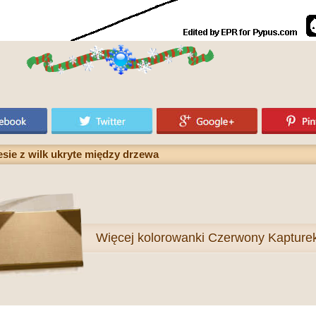
sie z wilk ukryte między drzewa
Więcej
kolorowanki Czerwony Kapture