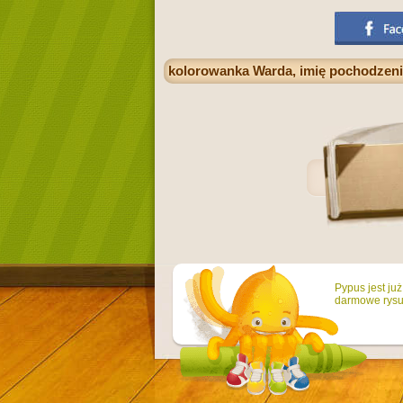
kolorowanka Warda, imię pochodzeni
Pypus jest ju
darmowe rysun