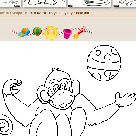
owanki Małpa
malowanki Trzy małpy gry z kulkami