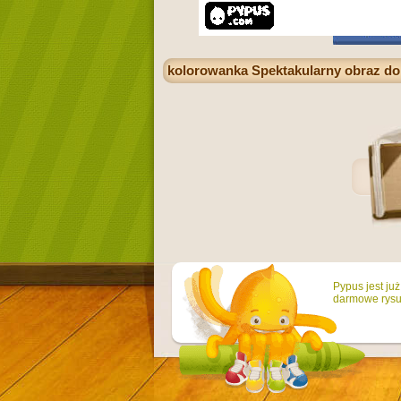
kolorowanka Spektakularny obraz do k
Pypus jest ju
darmowe rysun