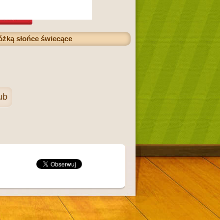
różką słońce świecące
ub