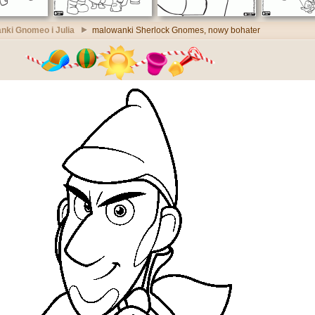
nki Gnomeo i Julia
malowanki Sherlock Gnomes, nowy bohater