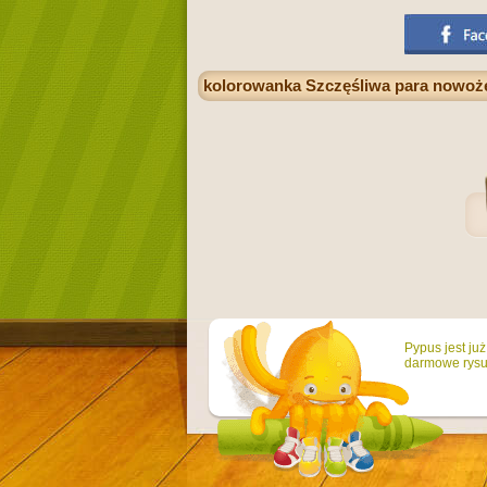
kolorowanka Szczęśliwa para nowo
Pypus jest ju
darmowe rysun