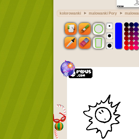
kolorowanki
malowanki Pory
malowan