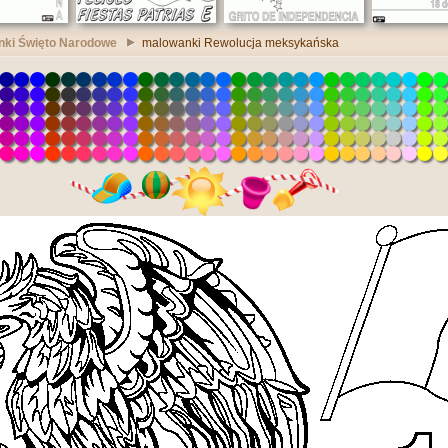
ki Święto Narodowe
malowanki Rewolucja meksykańska