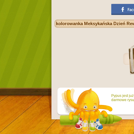
kolorowanka Meksykańska Dzień Rewol
Pypus jest ju
darmowe rysun