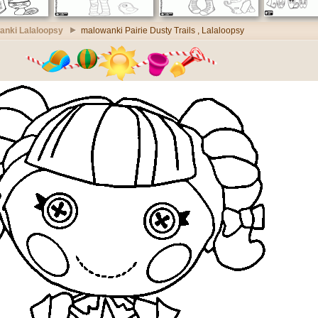
anki Lalaloopsy
malowanki Pairie Dusty Trails , Lalaloopsy