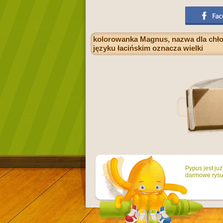
kolorowanka Magnus, nazwa dla chło
języku łacińskim oznacza wielki
Pypus jest ju
darmowe rysun