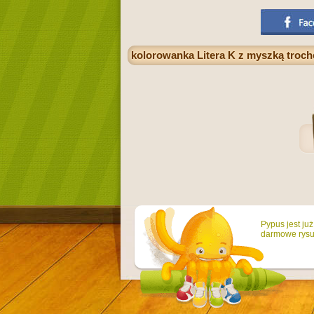
kolorowanka Litera K z myszką troch
Pypus jest ju
darmowe rysun