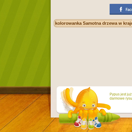
kolorowanka Samotna drzewa w krajob
Pypus jest ju
darmowe rysun