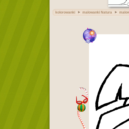
kolorowanki
malowanki Natura
malow