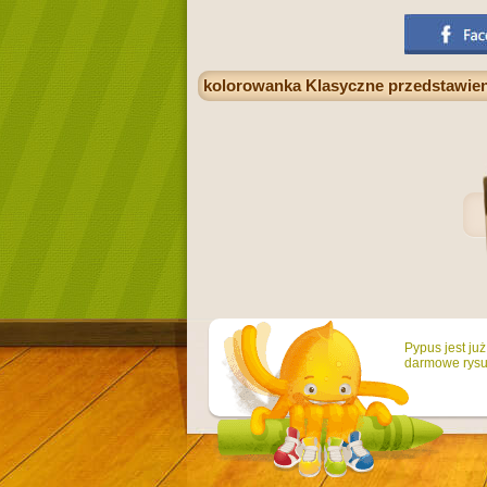
kolorowanka Klasyczne przedstawien
Pypus jest ju
darmowe rysun