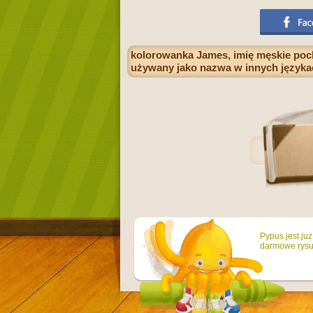
kolorowanka James, imię męskie poch
używany jako nazwa w innych języka
Pypus jest ju
darmowe rysun