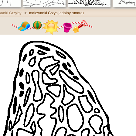
anki Grzyby
malowanki Grzyb jadalny, smardz