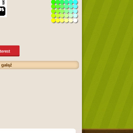
 gałąź