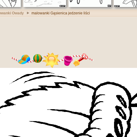
owanki Owady
malowanki Gąsienica jedzenie liści