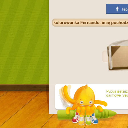
kolorowanka Fernando, imię pochodz
Pypus jest ju
darmowe rysun