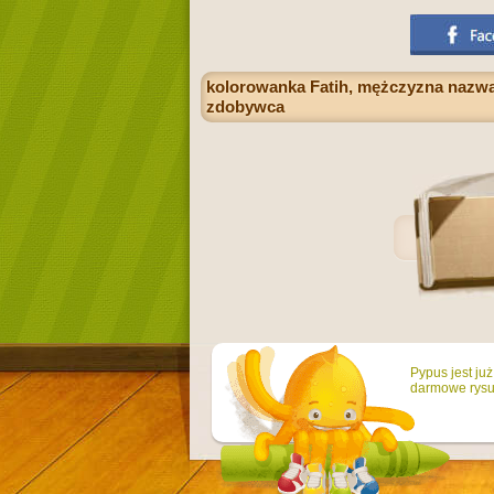
kolorowanka Fatih, mężczyzna nazwa 
zdobywca
Pypus jest ju
darmowe rysun