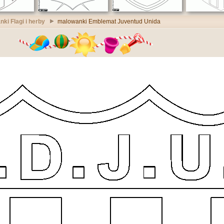
ki Flagi i herby
malowanki Emblemat Juventud Unida