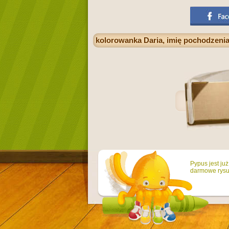
kolorowanka Daria, imię pochodzenia
Pypus jest ju
darmowe rysun