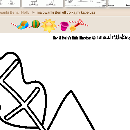
anki Bena i Holly
malowanki Ben elf trójkątny kapelusz