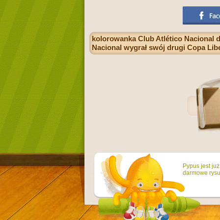
kolorowanka Club Atlético Nacional d
Nacional wygrał swój drugi Copa Libe
Pypus jest ju
darmowe rysun