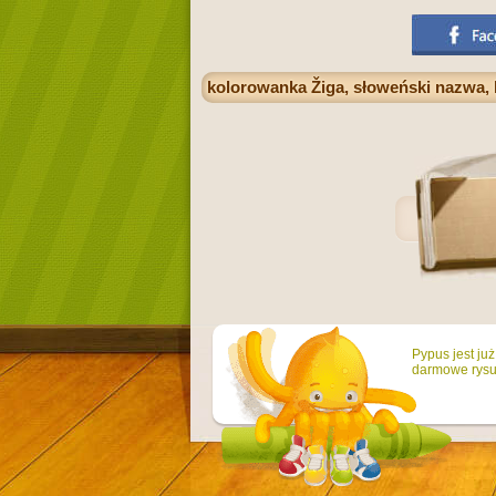
kolorowanka Žiga, słoweński nazwa,
Pypus jest ju
darmowe rysun